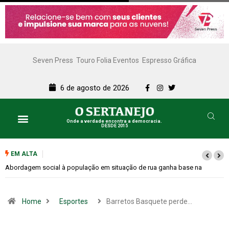
Seven Press
Touro Folia Eventos
Espresso Gráfica
6 de agosto de 2026
Onde a verdade encontra a democracia.
DESDE 2015
EM ALTA
Cemitérios terão horário especial e missas no Dia dos Pais
Home
Esportes
Barretos Basquete perde…