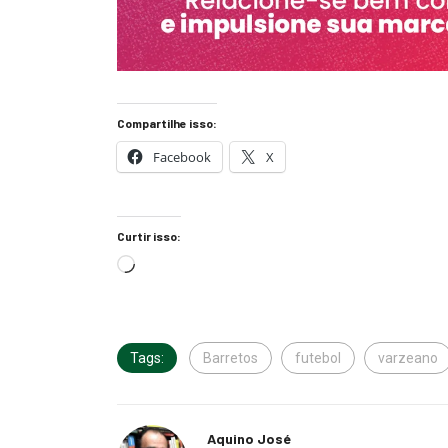
Compartilhe isso:
Facebook
X
Curtir isso:
Tags:
Barretos
futebol
varzeano
Aquino José