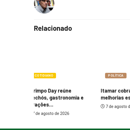
Relacionado
POLÍTICA
POLÍTIC
ne
Itamar cobra prazo para
Paçoca q
nomia e
melhorias estruturais em...
Prefeitur
internaçõ
7 de agosto de 2026
26
7 de agos