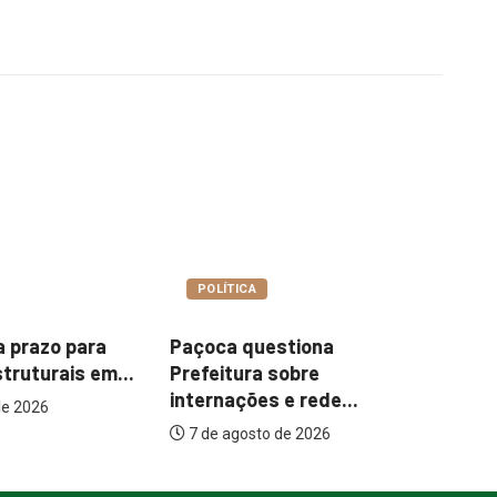
A
COTIDIANO
uestiona
Garimpo Day reúne
It
a sobre
brechós, gastronomia e
me
es e rede...
atrações...
to de 2026
7 de agosto de 2026