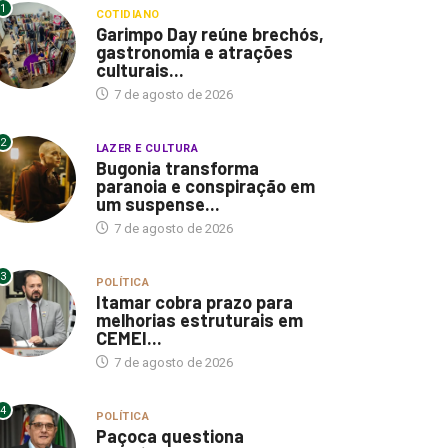
1
COTIDIANO
Garimpo Day reúne brechós,
gastronomia e atrações
culturais...
7 de agosto de 2026
2
LAZER E CULTURA
Bugonia transforma
paranoia e conspiração em
um suspense...
7 de agosto de 2026
3
POLÍTICA
Itamar cobra prazo para
melhorias estruturais em
CEMEI...
7 de agosto de 2026
4
POLÍTICA
Paçoca questiona