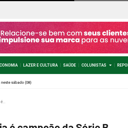
CONOMIA
LAZER E CULTURA
SAÚDE
COLUNISTAS
REPO
imprevisível
 é…
ia é campeão da Série B