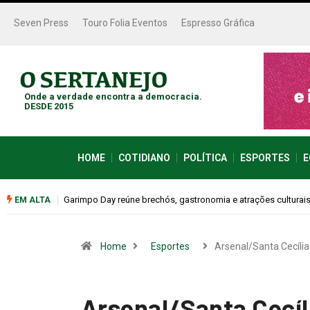
Seven Press
Touro Folia Eventos
Espresso Gráfica
Onde a verdade encontra a democracia.
DESDE 2015
HOME
COTIDIANO
POLÍTICA
ESPORTES
E
Bugonia transforma paranoia e conspiração em um suspense 
EM ALTA
Home
Esportes
Arsenal/Santa Cecília
Arsenal/Santa Cecíl