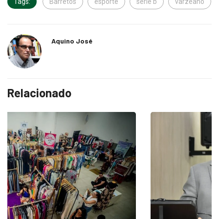
Tags:
Barretos
esporte
serie b
varzeano
Aquino José
Relacionado