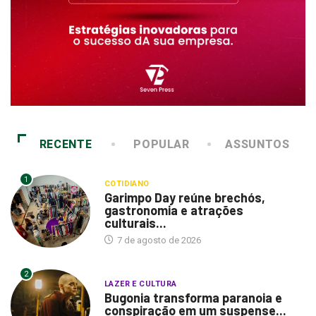
RECENTE
POPULAR
ASSUNTOS
1
COTIDIANO
Garimpo Day reúne brechós,
gastronomia e atrações
culturais...
7 de agosto de 2026
2
LAZER E CULTURA
Bugonia transforma paranoia e
conspiração em um suspense...