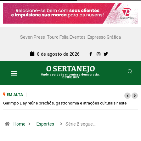
Seven Press
Touro Folia Eventos
Espresso Gráfica
8 de agosto de 2026
Onde a verdade encontra a democracia.
DESDE 2015
EM ALTA
Bugonia transforma paranoia e conspiração em um suspense imprevisív
Home
Esportes
Série B segue…