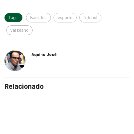
Tags:
Barretos
esporte
futebol
varzeano
Aquino José
Relacionado