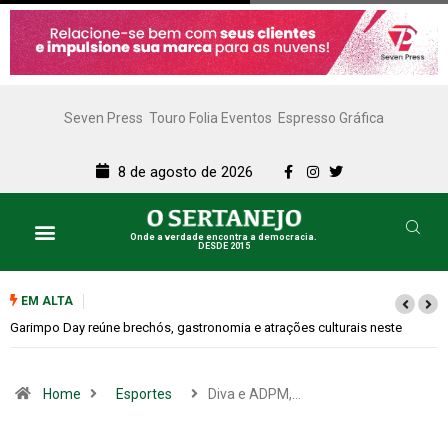
Seven Press
Touro Folia Eventos
Espresso Gráfica
8 de agosto de 2026
Onde a verdade encontra a democracia.
DESDE 2015
EM ALTA
te
Bugonia transforma paranoia e conspiração em um suspense imprevis
Home
Esportes
Diva e ADPM,…