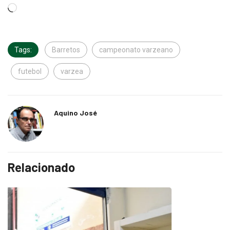
Tags:
Barretos
campeonato varzeano
futebol
varzea
Aquino José
Relacionado