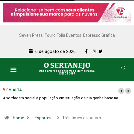
Seven Press
Touro Folia Eventos
Espresso Gráfica
6 de agosto de 2026
Onde a verdade encontra a democracia.
DESDE 2015
EM ALTA
Cemitérios terão horário especial e missas no Dia dos Pais
Home
Esportes
Três times disputam…