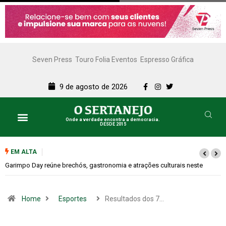
Seven Press
Touro Folia Eventos
Espresso Gráfica
9 de agosto de 2026
Onde a verdade encontra a democracia.
DESDE 2015
Lazer e Cultura
SERTANEJO TV
EM ALTA
e
Bugonia transforma paranoia e conspiração em um suspense imprevisí
Home
Esportes
Resultados dos 7…