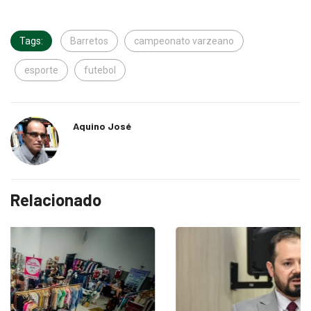
Tags:
Barretos
campeonato varzeano
esporte
futebol
Aquino José
Relacionado