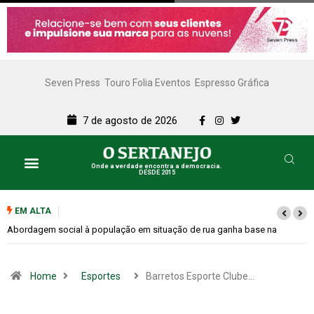
Seven Press
Touro Folia Eventos
Espresso Gráfica
7 de agosto de 2026
Onde a verdade encontra a democracia.
DESDE 2015
EM ALTA
Cemitérios terão horário especial e missas no Dia dos Pais
Home
Esportes
Barretos Esporte Clube…