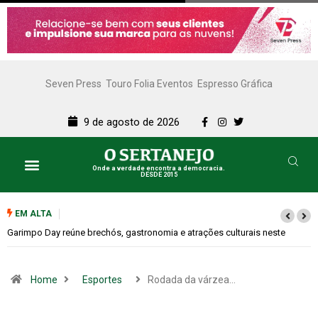
Seven Press
Touro Folia Eventos
Espresso Gráfica
9 de agosto de 2026
Onde a verdade encontra a democracia.
DESDE 2015
Lazer e Cultura
SERTANEJO TV
EM ALTA
Bugonia transforma paranoia e conspiração em um suspense imprevisível
Home
Esportes
Rodada da várzea…