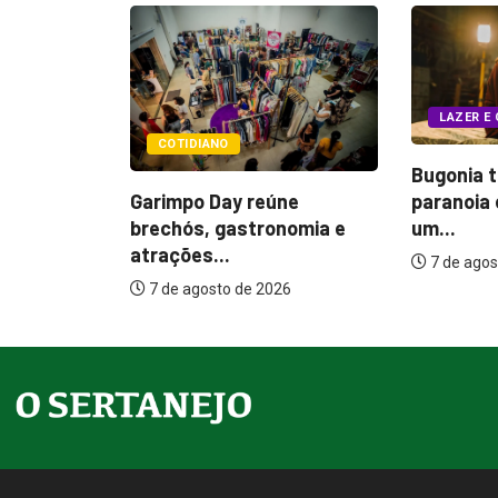
LAZER E CULTURA
POLÍTIC
Bugonia transforma
úne
Itamar c
paranoia e conspiração em
onomia e
melhoria
um...
7 de ago
7 de agosto de 2026
26