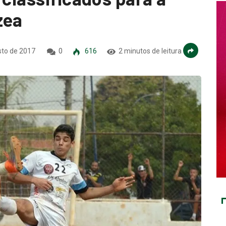
zea
sto de 2017
0
616
2 minutos de leitura