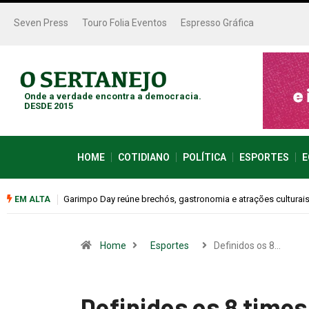
Seven Press
Touro Folia Eventos
Espresso Gráfica
Onde a verdade encontra a democracia.
DESDE 2015
HOME
COTIDIANO
POLÍTICA
ESPORTES
E
Bugonia transforma paranoia e conspiração em um suspense 
EM ALTA
Home
Esportes
Definidos os 8…
Definidos os 8 times