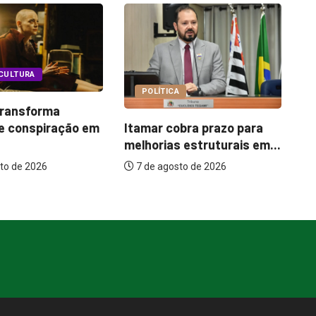
COTIDIANO
A
B
Garimpo Day reúne
obra prazo para
p
brechós, gastronomia e
s estruturais em...
u
atrações...
sto de 2026
7 de agosto de 2026