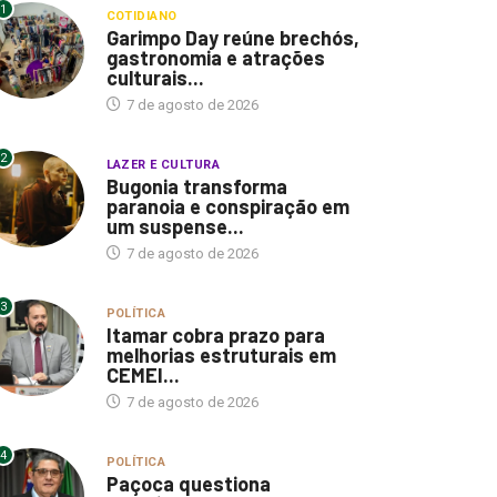
1
COTIDIANO
Garimpo Day reúne brechós,
gastronomia e atrações
culturais...
7 de agosto de 2026
2
LAZER E CULTURA
Bugonia transforma
paranoia e conspiração em
um suspense...
7 de agosto de 2026
3
POLÍTICA
Itamar cobra prazo para
melhorias estruturais em
CEMEI...
7 de agosto de 2026
4
POLÍTICA
Paçoca questiona