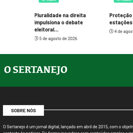
LAZER E
reita
Proteção em todas as
O Efeito
bate
estações: o papel...
um livro 
4 de agosto de 2026
1 de agos
26
SOBRE NÓS
O Sertanejo é um jornal digital, lançado em abril de 2015, com o objeti