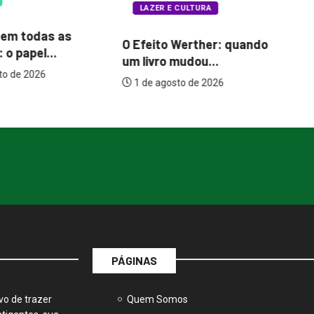
 CULTURA
Pluralidade na direita
P
 Werther: quando
impulsiona o debate
es
mudou...
eleitoral...
to de 2026
5 de agosto de 2026
PÁGINAS
vo de trazer
Quem Somos