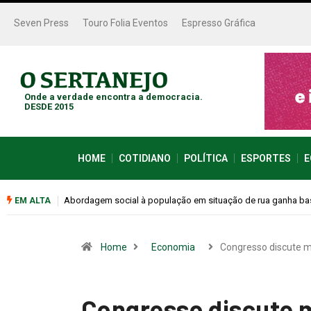
Seven Press
Touro Folia Eventos
Espresso Gráfica
Onde a verdade encontra a democracia.
DESDE 2015
HOME
COTIDIANO
POLÍTICA
ESPORTES
E
Cemitérios terão horário especial e missas no Dia dos Pais
EM ALTA
Home
Economia
Congresso discute 
Congresso discute 