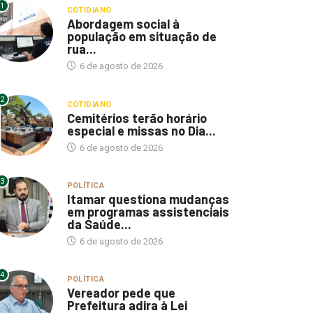
1
COTIDIANO
Abordagem social à
população em situação de
rua...
6 de agosto de 2026
2
COTIDIANO
Cemitérios terão horário
especial e missas no Dia...
6 de agosto de 2026
3
POLÍTICA
Itamar questiona mudanças
em programas assistenciais
da Saúde...
6 de agosto de 2026
4
POLÍTICA
Vereador pede que
Prefeitura adira à Lei