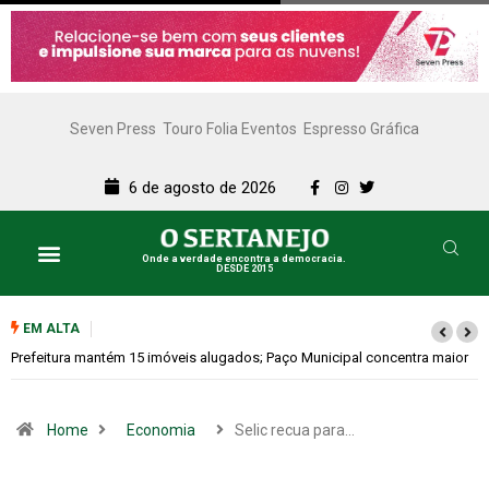
Seven Press
Touro Folia Eventos
Espresso Gráfica
6 de agosto de 2026
Onde a verdade encontra a democracia.
DESDE 2015
EM ALTA
r
Colina promove 1º Fórum de Turismo para discutir desenvolvimento
econômico
Home
Economia
Selic recua para…