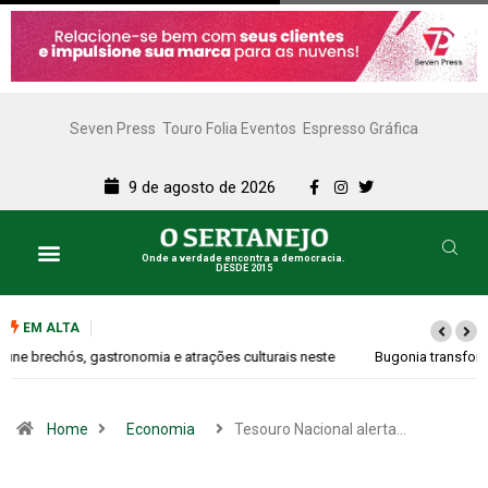
Seven Press
Touro Folia Eventos
Espresso Gráfica
9 de agosto de 2026
Onde a verdade encontra a democracia.
DESDE 2015
EM ALTA
Bugonia transforma paranoia e conspiração em um suspense imprevisível
Home
Economia
Tesouro Nacional alerta…