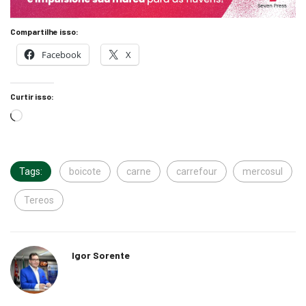
Compartilhe isso:
Facebook
X
Curtir isso:
Tags:
boicote
carne
carrefour
mercosul
Tereos
Igor Sorente