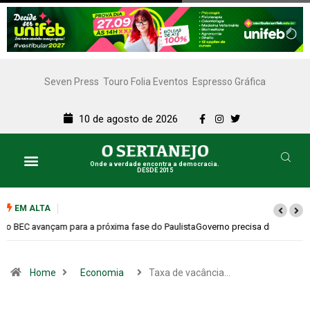
Seven Press
Touro Folia Eventos
Espresso Gráfica
10 de agosto de 2026
Onde a verdade encontra a democracia.
DESDE 2015
EM ALTA
Governo precisa dialogar mais e confrontar menos
Home
Economia
Taxa de vacância…