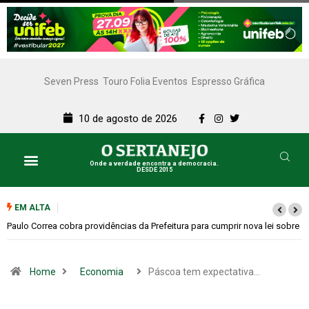
Seven Press
Touro Folia Eventos
Espresso Gráfica
10 de agosto de 2026
Onde a verdade encontra a democracia.
DESDE 2015
EM ALTA
Garimpo Day reúne brechós, gastronomia e atrações culturais neste
sábado (08)
Home
Economia
Páscoa tem expectativa…