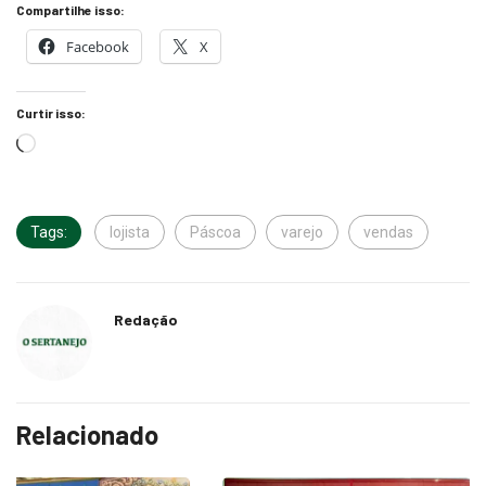
Compartilhe isso:
Facebook
X
Curtir isso:
Tags:
lojista
Páscoa
varejo
vendas
Redação
Relacionado