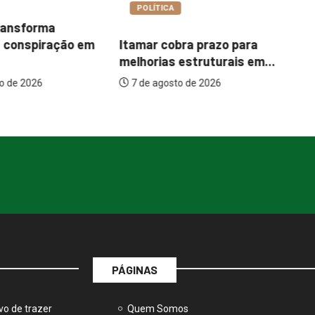
A
COTIDIANO
Bu
bra prazo para
Garimpo Day reúne
pa
 estruturais em...
brechós, gastronomia e
um
atrações...
to de 2026
7 de agosto de 2026
PÁGINAS
vo de trazer
Quem Somos