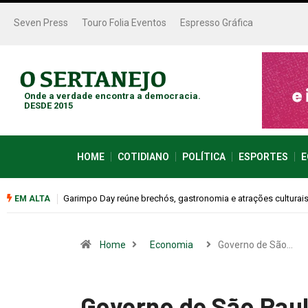
Seven Press
Touro Folia Eventos
Espresso Gráfica
Onde a verdade encontra a democracia.
DESDE 2015
HOME
COTIDIANO
POLÍTICA
ESPORTES
E
Bugonia transforma paranoia e conspiração em um suspense 
EM ALTA
Home
Economia
Governo de São…
Governo de São Paul