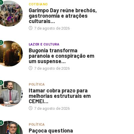
1
COTIDIANO
Garimpo Day reúne brechós,
gastronomia e atrações
culturais...
7 de agosto de 2026
2
LAZER E CULTURA
Bugonia transforma
paranoia e conspiração em
um suspense...
7 de agosto de 2026
3
POLÍTICA
Itamar cobra prazo para
melhorias estruturais em
CEMEI...
7 de agosto de 2026
4
POLÍTICA
Paçoca questiona