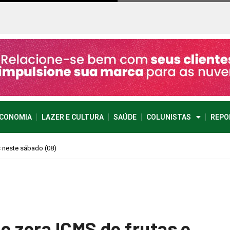
CONOMIA
LAZER E CULTURA
SAÚDE
COLUNISTAS
REPO
imprevisível
o zera ICMS de frutas e