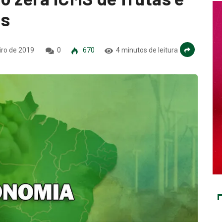
as
iro de 2019
0
670
4 minutos de leitura