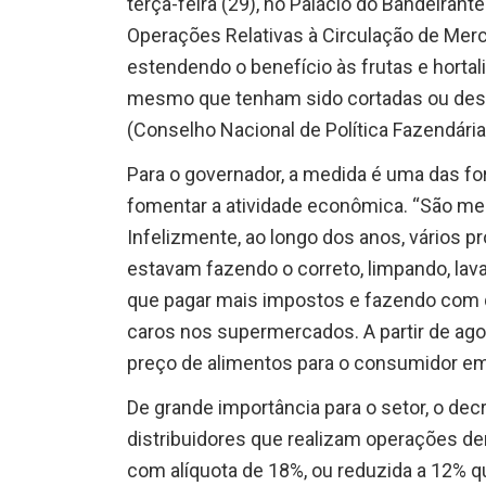
terça-feira (29), no Palácio do Bandeiran
Operações Relativas à Circulação de Merca
estendendo o benefício às frutas e horta
mesmo que tenham sido cortadas ou desc
(Conselho Nacional de Política Fazendári
Para o governador, a medida é uma das f
fomentar a atividade econômica. “São me
Infelizmente, ao longo dos anos, vários 
estavam fazendo o correto, limpando, la
que pagar mais impostos e fazendo com 
caros nos supermercados. A partir de ag
preço de alimentos para o consumidor em 
De grande importância para o setor, o dec
distribuidores que realizam operações d
com alíquota de 18%, ou reduzida a 12% qu