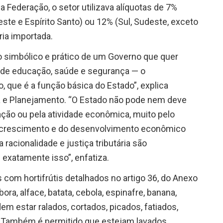
 Federação, o setor utilizava alíquotas de 7%
ste e Espírito Santo) ou 12% (Sul, Sudeste, exceto
ria importada.
 simbólico e prático de um Governo que quer
 de educação, saúde e segurança — o
que é a função básica do Estado”, explica
da e Planejamento. “O Estado não pode nem deve
ação ou pela atividade econômica, muito pelo
o crescimento e do desenvolvimento econômico
 racionalidade e justiça tributária são
exatamente isso”, enfatiza.
 com hortifrútis detalhados no artigo 36, do Anexo
ra, alface, batata, cebola, espinafre, banana,
m estar ralados, cortados, picados, fatiados,
 Também é permitido que estejam lavados,