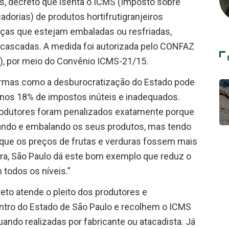
tes, decreto que isenta o ICMS (Imposto sobre
dorias) de produtos hortifrutigranjeiros
liças que estejam embaladas ou resfriadas,
ascadas. A medida foi autorizada pelo CONFAZ
a), por meio do Convênio ICMS-21/15.
ormas como a desburocratização do Estado pode
nos 18% de impostos inúteis e inadequados.
produtores foram penalizados exatamente porque
vando e embalando os seus produtos, mas tendo
que os preços de frutas e verduras fossem mais
ora, São Paulo dá este bom exemplo que reduz o
todos os níveis.”
reto atende o pleito dos produtores e
entro do Estado de São Paulo e recolhem o ICMS
ando realizadas por fabricante ou atacadista. Já