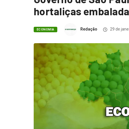
hortaliças embalad
Redação
29 de jane
ECONOMIA