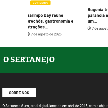
POLÍTIC
Bugonia transforma
ne
Itamar co
paranoia e conspiração em
nomia e
melhorias
um...
7 de agos
7 de agosto de 2026
26
SOBRE NÓS
O Sertanejo é um jornal digital, lançado em abril de 2015, com o objeti