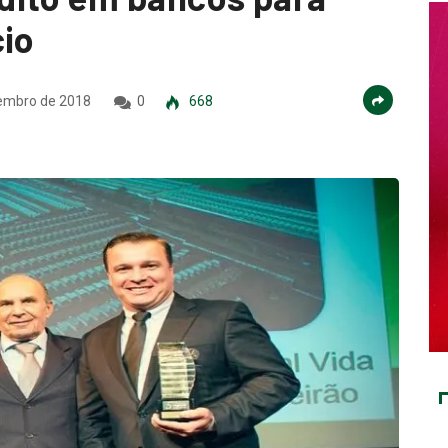
cio
embro de 2018
0
668