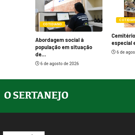
COTIDIANO
POLÍTIC
Cemitérios terão horário
l à
Itamar q
especial e missas no...
tuação
mudança
6 de agosto de 2026
assistenc
26
6 de agos