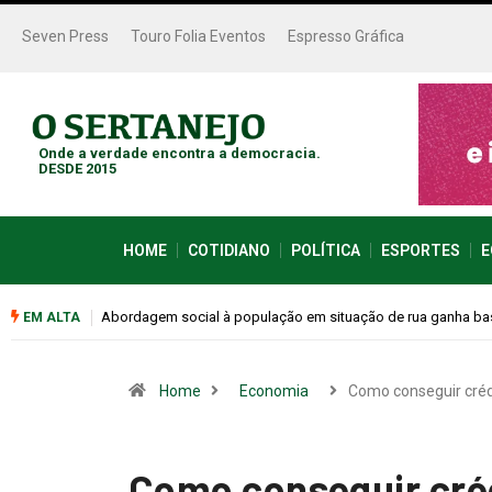
Seven Press
Touro Folia Eventos
Espresso Gráfica
Onde a verdade encontra a democracia.
DESDE 2015
HOME
COTIDIANO
POLÍTICA
ESPORTES
E
Cemitérios terão horário especial e missas no Dia dos Pais
EM ALTA
Home
Economia
Como conseguir cré
Como conseguir cré