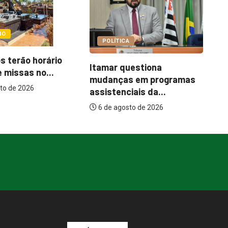
COTIDIANO
A
Ce
Abordagem social à
uestiona
es
população em situação
s em programas
de...
iais da...
6 de agosto de 2026
to de 2026