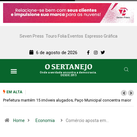
Seven Press
Touro Folia Eventos
Espresso Gráfica
6 de agosto de 2026
Onde a verdade encontra a democracia.
DESDE 2015
EM ALTA
aior
Colina promove 1º Fórum de Turismo para discutir desenvolvimento
econômico
Home
Economia
Comércio aposta em…