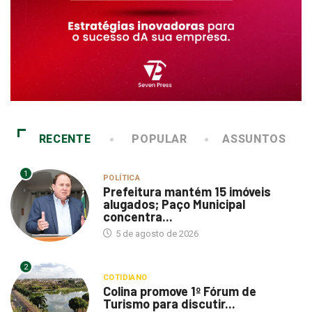
RECENTE
POPULAR
ASSUNTOS
1
POLÍTICA
Prefeitura mantém 15 imóveis
alugados; Paço Municipal
concentra...
5 de agosto de 2026
2
COTIDIANO
Colina promove 1º Fórum de
Turismo para discutir...