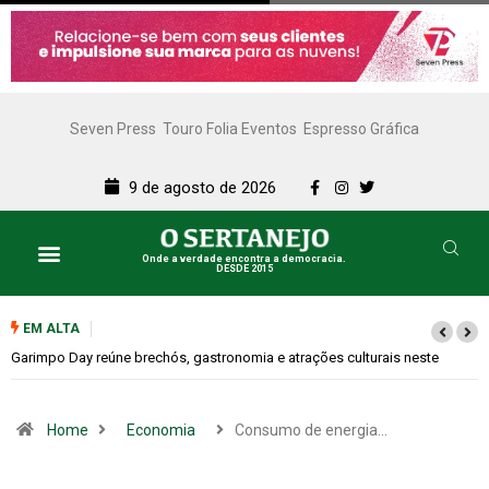
Seven Press
Touro Folia Eventos
Espresso Gráfica
9 de agosto de 2026
Onde a verdade encontra a democracia.
DESDE 2015
EM ALTA
Bugonia transforma paranoia e conspiração em um suspense imprevisív
Home
Economia
Consumo de energia…