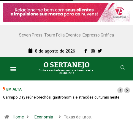
Seven Press
Touro Folia Eventos
Espresso Gráfica
8 de agosto de 2026
Onde a verdade encontra a democracia.
DESDE 2015
EM ALTA
Bugonia transforma paranoia e conspiração em um suspense imprevisív
Home
Economia
Taxas de juros…