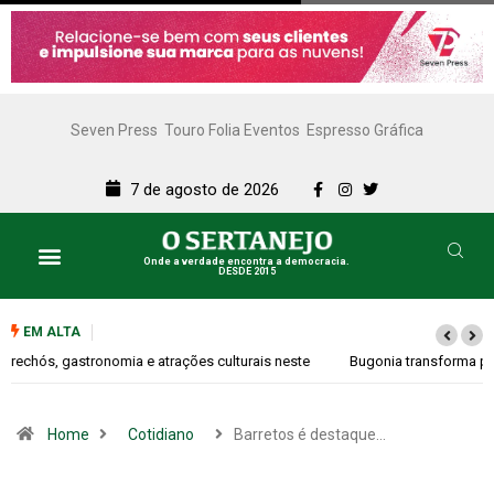
Seven Press
Touro Folia Eventos
Espresso Gráfica
7 de agosto de 2026
Onde a verdade encontra a democracia.
DESDE 2015
EM ALTA
Bugonia transforma paranoia e conspiração em um suspense imprevisível
Home
Cotidiano
Barretos é destaque…