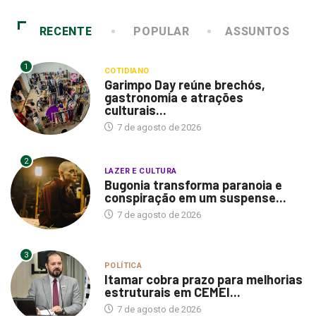
RECENTE
POPULAR
ASSUNTOS
1
COTIDIANO
Garimpo Day reúne brechós,
gastronomia e atrações
culturais...
7 de agosto de 2026
2
LAZER E CULTURA
Bugonia transforma paranoia e
conspiração em um suspense...
7 de agosto de 2026
3
POLÍTICA
Itamar cobra prazo para melhorias
estruturais em CEMEI...
7 de agosto de 2026