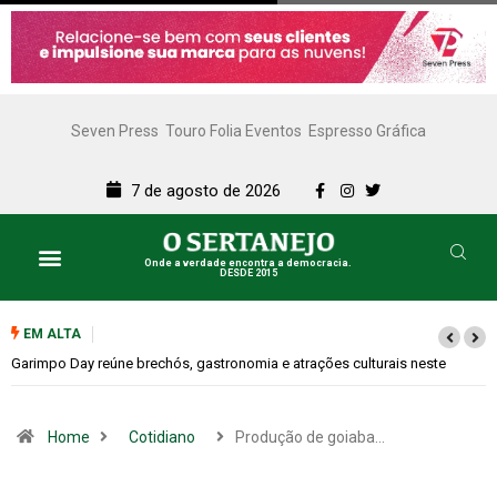
Seven Press
Touro Folia Eventos
Espresso Gráfica
7 de agosto de 2026
Onde a verdade encontra a democracia.
DESDE 2015
EM ALTA
te
Bugonia transforma paranoia e conspiração em um suspense imprevis
Home
Cotidiano
Produção de goiaba…