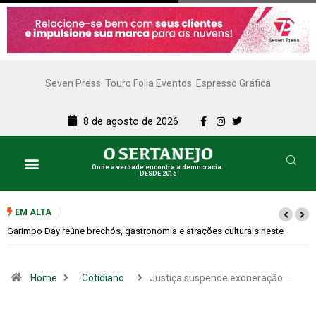
Seven Press
Touro Folia Eventos
Espresso Gráfica
8 de agosto de 2026
Onde a verdade encontra a democracia.
DESDE 2015
EM ALTA
Bugonia transforma paranoia e conspiração em um suspense imprevisível
Home
Cotidiano
Justiça suspende exoneração…