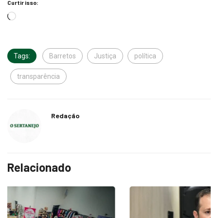
Curtir isso:
Tags:
Barretos
Justiça
política
transparência
Redação
Relacionado