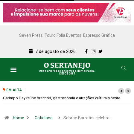
Seven Press
Touro Folia Eventos
Espresso Gráfica
7 de agosto de 2026
Onde a verdade encontra a democracia.
DESDE 2015
EM ALTA
ste
Bugonia transforma paranoia e conspiração em um suspense imprevi
Home
Cotidiano
Sebrae Barretos celebra…