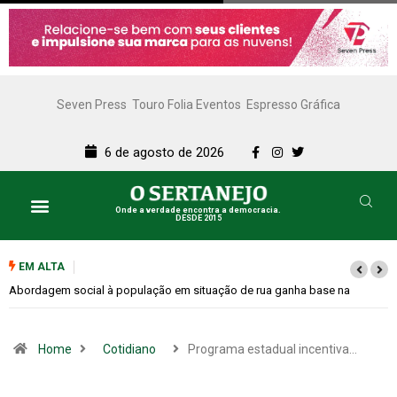
Seven Press
Touro Folia Eventos
Espresso Gráfica
6 de agosto de 2026
Onde a verdade encontra a democracia.
DESDE 2015
EM ALTA
Cemitérios terão horário especial e missas no Dia dos Pais
Home
Cotidiano
Programa estadual incentiva…