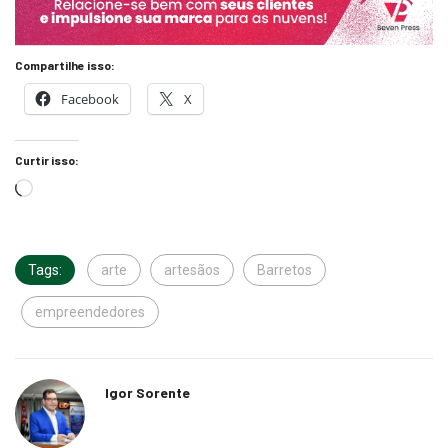
Compartilhe isso:
Facebook
X
Curtir isso:
Tags:
arte
artesãos
Barretos
empreendedores
Igor Sorente