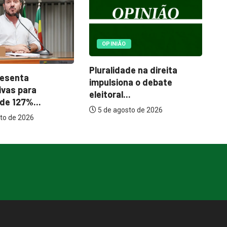
POLÍTICA
de na direita
Prefeitura mantém 15
S
a o debate
imóveis alugados; Paço
ju
.
Municipal...
au
to de 2026
5 de agosto de 2026