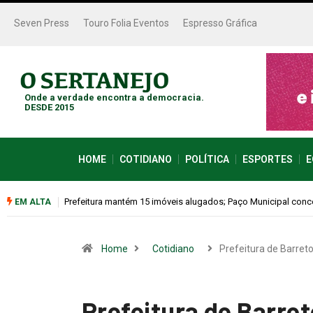
Seven Press
Touro Folia Eventos
Espresso Gráfica
Onde a verdade encontra a democracia.
DESDE 2015
HOME
COTIDIANO
POLÍTICA
ESPORTES
E
Colina promove 1º Fórum de Turismo para discutir desenvol
EM ALTA
Home
Cotidiano
Prefeitura de Barret
Prefeitura de Barret