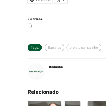
Facebook
X
Curtir isso:
Tags:
Barretos
projeto samuzinho
Redação
Relacionado