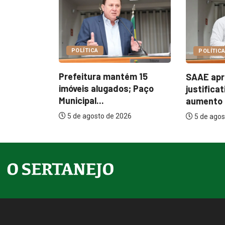
OPINIÃO
POLÍTICA
Pluralida
ém 15
SAAE apresenta
impulsion
s; Paço
justificativas para
eleitoral..
aumento de 127%...
5 de agos
26
5 de agosto de 2026