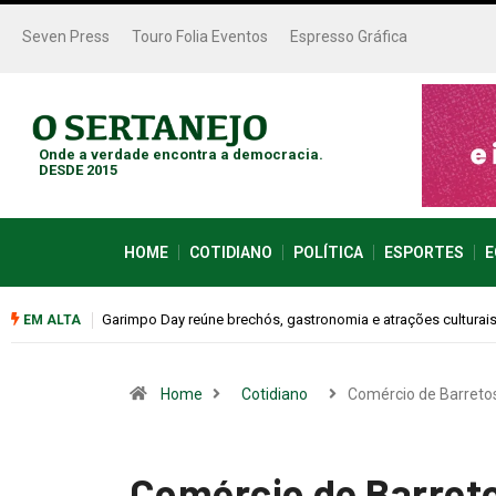
Seven Press
Touro Folia Eventos
Espresso Gráfica
Onde a verdade encontra a democracia.
DESDE 2015
HOME
COTIDIANO
POLÍTICA
ESPORTES
E
este sábado (08)
Bugonia transforma paranoia e conspiração em um suspense 
EM ALTA
Home
Cotidiano
Comércio de Barreto
Comércio de Barret