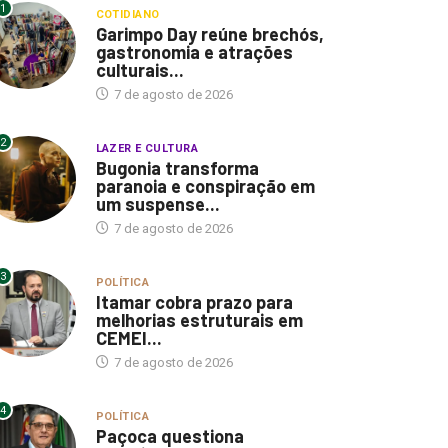
1
COTIDIANO
Garimpo Day reúne brechós,
gastronomia e atrações
culturais...
7 de agosto de 2026
2
LAZER E CULTURA
Bugonia transforma
paranoia e conspiração em
um suspense...
7 de agosto de 2026
3
POLÍTICA
Itamar cobra prazo para
melhorias estruturais em
CEMEI...
7 de agosto de 2026
4
POLÍTICA
Paçoca questiona