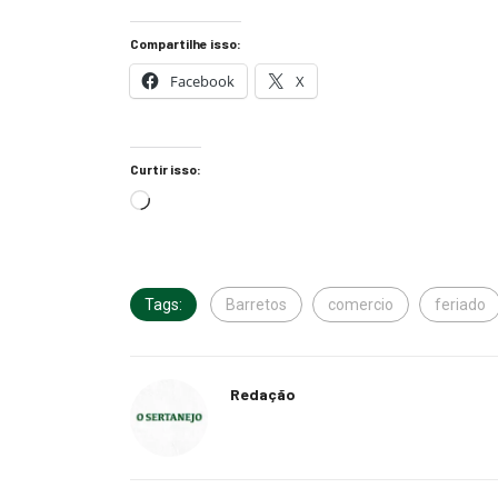
Compartilhe isso:
Facebook
X
Curtir isso:
Tags:
Barretos
comercio
feriado
Redação