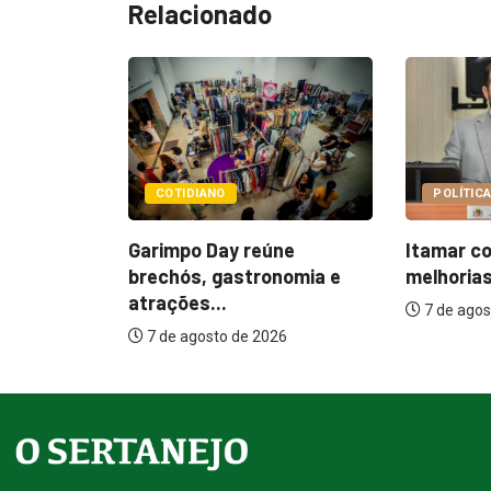
Relacionado
POLÍTICA
POLÍTI
úne
Itamar cobra prazo para
Paçoca 
onomia e
melhorias estruturais em...
Prefeitu
internaç
7 de agosto de 2026
026
7 de ag