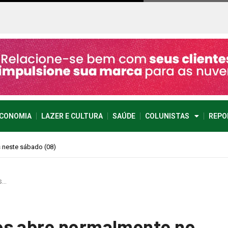
CONOMIA
LAZER E CULTURA
SAÚDE
COLUNISTAS
REPO
imprevisível
s…
os abre normalmente no