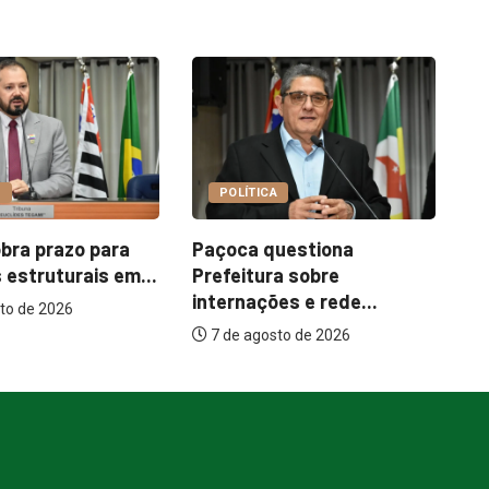
COTIDIANO
CA
Garimpo Day reúne
I
questiona
brechós, gastronomia e
m
ra sobre
atrações...
ões e rede...
7 de agosto de 2026
osto de 2026