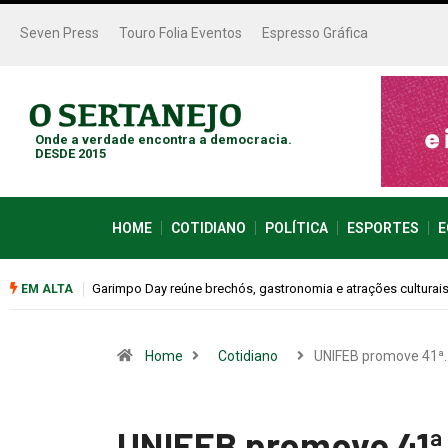
Seven Press
Touro Folia Eventos
Espresso Gráfica
Onde a verdade encontra a democracia.
DESDE 2015
HOME
COTIDIANO
POLÍTICA
ESPORTES
E
este sábado (08)
Bugonia transforma paranoia e conspiração em um suspense 
EM ALTA
Home
Cotidiano
UNIFEB promove 41ª
UNIFEB promove 41ª