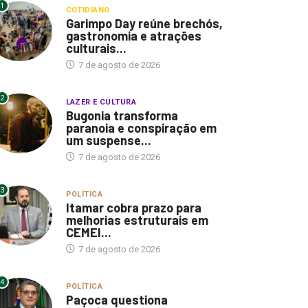
1
COTIDIANO
Garimpo Day reúne brechós,
gastronomia e atrações
culturais...
7 de agosto de 2026
2
LAZER E CULTURA
Bugonia transforma
paranoia e conspiração em
um suspense...
7 de agosto de 2026
3
POLÍTICA
Itamar cobra prazo para
melhorias estruturais em
CEMEI...
7 de agosto de 2026
4
POLÍTICA
Paçoca questiona