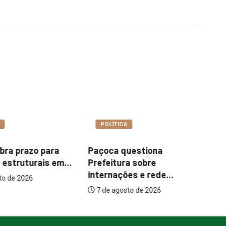
A
COTIDIANO
uestiona
Garimpo Day reúne
I
ra sobre
brechós, gastronomia e
m
es e rede...
atrações...
sto de 2026
7 de agosto de 2026