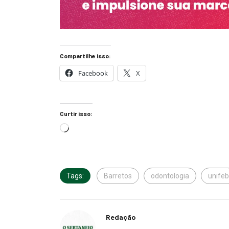
Compartilhe isso:
Facebook
X
Curtir isso:
Tags:
Barretos
odontologia
unifeb
Redação