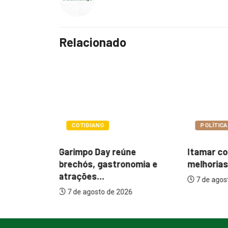
Relacionado
POLÍTICA
POLÍTIC
Itamar cobra prazo para
Paçoca q
úne
melhorias estruturais em...
Prefeitu
nomia e
internaçõ
7 de agosto de 2026
7 de ago
26