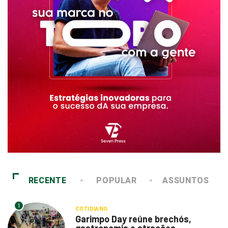
RECENTE
POPULAR
ASSUNTOS
1
COTIDIANO
Garimpo Day reúne brechós,
gastronomia e atrações