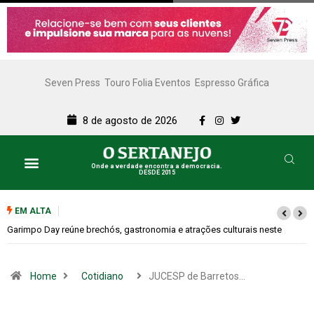
Seven Press
Touro Folia Eventos
Espresso Gráfica
8 de agosto de 2026
Onde a verdade encontra a democracia.
DESDE 2015
EM ALTA
te
Bugonia transforma paranoia e conspiração em um suspense imprevis
Home
Cotidiano
JUCESP de Barretos…