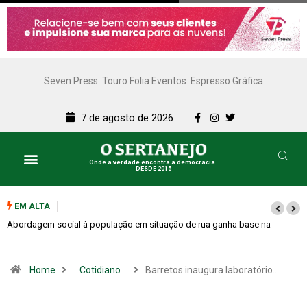
Seven Press
Touro Folia Eventos
Espresso Gráfica
7 de agosto de 2026
Onde a verdade encontra a democracia.
DESDE 2015
EM ALTA
Cemitérios terão horário especial e missas no Dia dos Pais
Home
Cotidiano
Barretos inaugura laboratório…