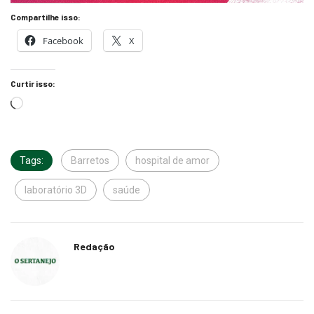
Compartilhe isso:
Facebook
X
Curtir isso:
Tags:
Barretos
hospital de amor
laboratório 3D
saúde
Redação