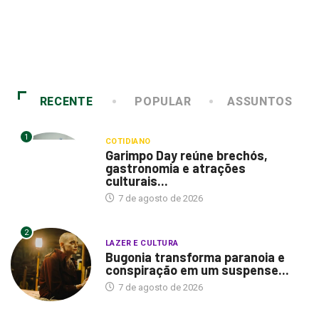
RECENTE
POPULAR
ASSUNTOS
1
COTIDIANO
Garimpo Day reúne brechós,
gastronomia e atrações
culturais...
7 de agosto de 2026
2
LAZER E CULTURA
Bugonia transforma paranoia e
conspiração em um suspense...
7 de agosto de 2026