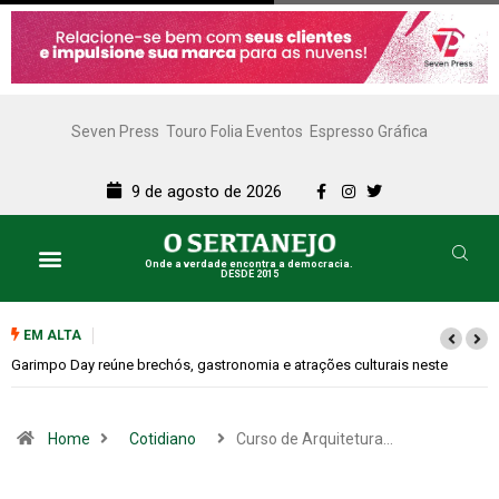
Seven Press
Touro Folia Eventos
Espresso Gráfica
9 de agosto de 2026
Onde a verdade encontra a democracia.
DESDE 2015
Lazer e Cultura
SERTANEJO TV
EM ALTA
culturais neste
Bugonia transforma paranoia e conspiração em um susp
Home
Cotidiano
Curso de Arquitetura…