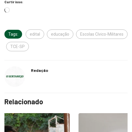
Curtir isso:
Tags:
edital
educação
Escolas Cívico-Militares
TCE-SP
Redação
Relacionado