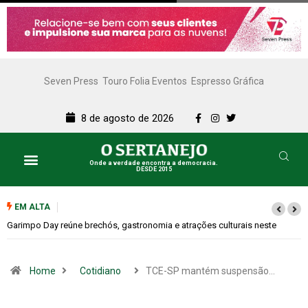
Seven Press
Touro Folia Eventos
Espresso Gráfica
8 de agosto de 2026
Onde a verdade encontra a democracia.
DESDE 2015
EM ALTA
Bugonia transforma paranoia e conspiração em um suspense imprevisível
Home
Cotidiano
TCE-SP mantém suspensão…