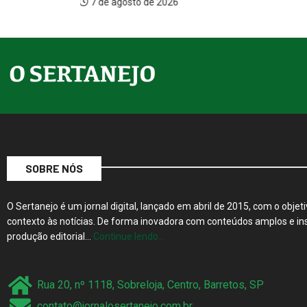
7 de ago
26
SOBRE NÓS
O Sertanejo é um jornal digital, lançado em abril de 2015, com o objeti
contexto às notícias. De forma inovadora com conteúdos amplos e ins
produção editorial…
Continue lendo…
Rua 20, nº 1118, Sobreloja, Centro, Barretos, SP
contato@jornalosertanejo.com.br