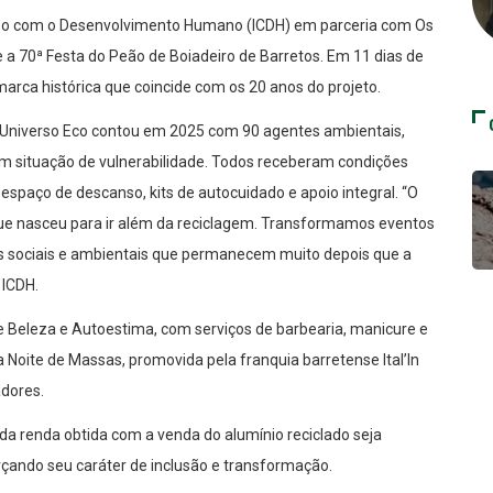
misso com o Desenvolvimento Humano (ICDH) em parceria com Os
 a 70ª Festa do Peão de Boiadeiro de Barretos. Em 11 dias de
marca histórica que coincide com os 20 anos do projeto.
, o Universo Eco contou em 2025 com 90 agentes ambientais,
 em situação de vulnerabilidade. Todos receberam condições
espaço de descanso, kits de autocuidado e apoio integral. “O
que nasceu para ir além da reciclagem. Transformamos eventos
s sociais e ambientais que permanecem muito depois que a
 ICDH.
e Beleza e Autoestima, com serviços de barbearia, manicure e
Noite de Massas, promovida pela franquia barretense Ital’In
adores.
da renda obtida com a venda do alumínio reciclado seja
rçando seu caráter de inclusão e transformação.