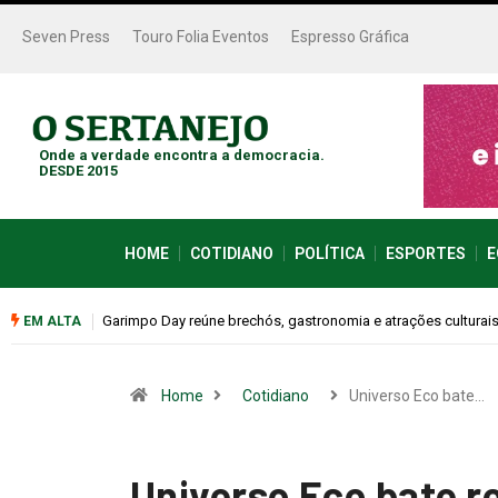
Seven Press
Touro Folia Eventos
Espresso Gráfica
Onde a verdade encontra a democracia.
DESDE 2015
HOME
COTIDIANO
POLÍTICA
ESPORTES
E
este sábado (08)
Bugonia transforma paranoia e conspiração em um suspense 
EM ALTA
Home
Cotidiano
Universo Eco bate…
Universo Eco bate re