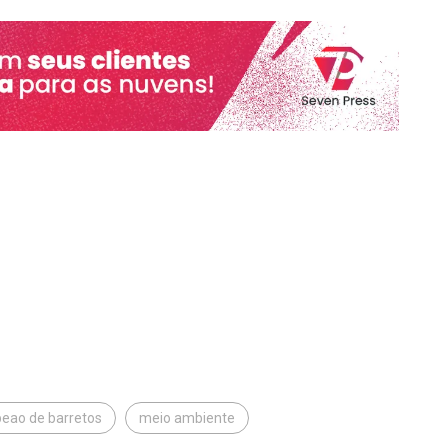
peao de barretos
meio ambiente