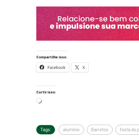
Compartilhe isso:
Facebook
X
Curtir isso:
Tags:
alumínio
Barretos
festa do 