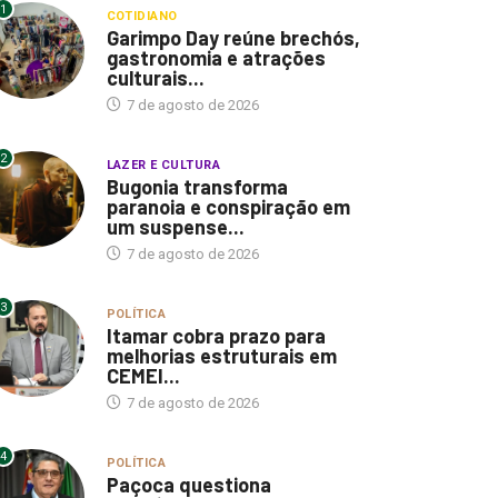
1
COTIDIANO
Garimpo Day reúne brechós,
gastronomia e atrações
culturais...
7 de agosto de 2026
2
LAZER E CULTURA
Bugonia transforma
paranoia e conspiração em
um suspense...
7 de agosto de 2026
3
POLÍTICA
Itamar cobra prazo para
melhorias estruturais em
CEMEI...
7 de agosto de 2026
4
POLÍTICA
Paçoca questiona