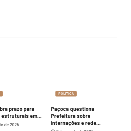
A
COTIDIANO
uestiona
Garimpo Day reúne
I
ra sobre
brechós, gastronomia e
m
es e rede...
atrações...