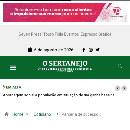
Seven Press
Touro Folia Eventos
Espresso Gráfica
6 de agosto de 2026
Onde a verdade encontra a democracia.
DESDE 2015
EM ALTA
Cemitérios terão horário especial e missas no Dia dos Pais
Home
Cotidiano
Parceria de sucesso…