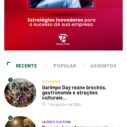
RECENTE
POPULAR
ASSUNTOS
1
COTIDIANO
Garimpo Day reúne brechós,
gastronomia e atrações
culturais...
7 de agosto de 2026
2
LAZER E CULTURA