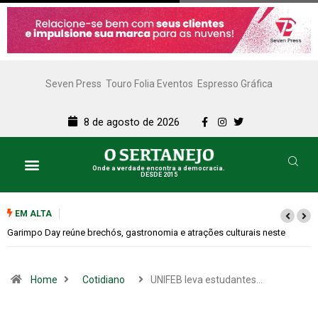
Seven Press
Touro Folia Eventos
Espresso Gráfica
8 de agosto de 2026
Onde a verdade encontra a democracia.
DESDE 2015
EM ALTA
Bugonia transforma paranoia e conspiração em um suspense imprevisível
Home
Cotidiano
UNIFEB leva estudantes…