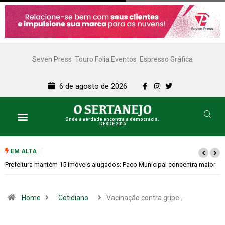
Seven Press
Touro Folia Eventos
Espresso Gráfica
6 de agosto de 2026
Onde a verdade encontra a democracia.
DESDE 2015
EM ALTA
maior
Colina promove 1º Fórum de Turismo para discutir desenvolvimento
econômico
Home
Cotidiano
Vacinação contra gripe…