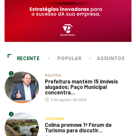
RECENTE
POPULAR
ASSUNTOS
1
POLÍTICA
Prefeitura mantém 15 imóveis
alugados; Paço Municipal
concentra...
5 de agosto de 2026
2
COTIDIANO
Colina promove 1º Fórum de
Turismo para discutir...