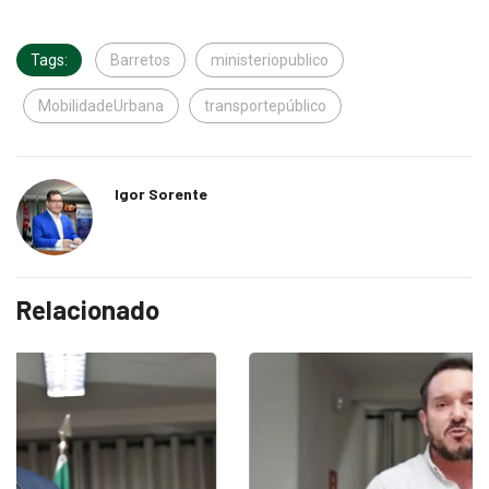
Tags:
Barretos
ministeriopublico
MobilidadeUrbana
transportepúblico
Igor Sorente
Relacionado