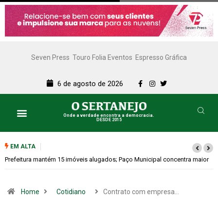
Seven Press
Touro Folia Eventos
Espresso Gráfica
6 de agosto de 2026
Onde a verdade encontra a democracia.
DESDE 2015
EM ALTA
Colina promove 1º Fórum de Turismo para discutir desenvolvimento
econômico
Home
Cotidiano
Contrato com empresa…