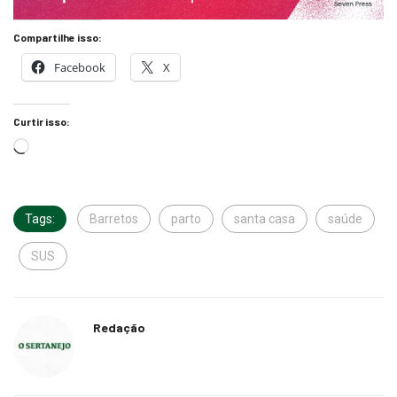
Compartilhe isso:
Facebook
X
Curtir isso:
Tags:
Barretos
parto
santa casa
saúde
SUS
Redação