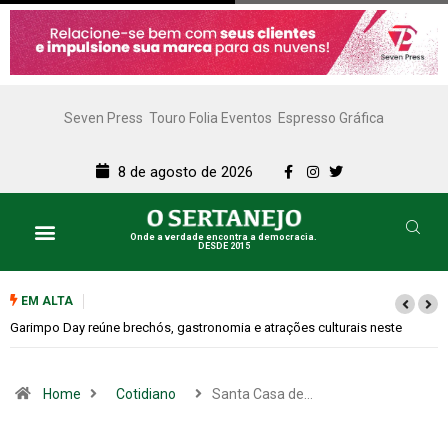
Seven Press
Touro Folia Eventos
Espresso Gráfica
8 de agosto de 2026
Onde a verdade encontra a democracia.
DESDE 2015
EM ALTA
Bugonia transforma paranoia e conspiração em um suspense imprevisív
Home
Cotidiano
Santa Casa de…