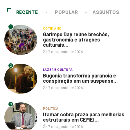
RECENTE
POPULAR
ASSUNTOS
1
COTIDIANO
Garimpo Day reúne brechós,
gastronomia e atrações
culturais...
7 de agosto de 2026
2
LAZER E CULTURA
Bugonia transforma paranoia e
conspiração em um suspense...
7 de agosto de 2026
3
POLÍTICA
Itamar cobra prazo para melhorias
estruturais em CEMEI...
7 de agosto de 2026