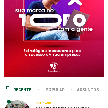
RECENTE
POPULAR
ASSUNTOS
1
COTIDIANO
Garimpo Day reúne brechós,