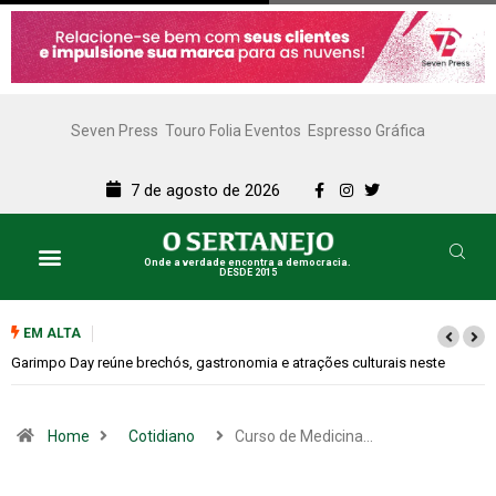
Seven Press
Touro Folia Eventos
Espresso Gráfica
7 de agosto de 2026
Onde a verdade encontra a democracia.
DESDE 2015
Lazer e Cultura
SERTANEJO TV
EM ALTA
Bugonia transforma paranoia e conspiração em um suspense imprevisíve
Home
Cotidiano
Curso de Medicina…