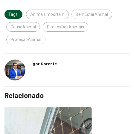
Tags:
AnimaisImportam
BemEstarAnimal
CausaAnimal
DireitosDosAnimais
ProteçãoAnimal
Igor Sorente
Relacionado