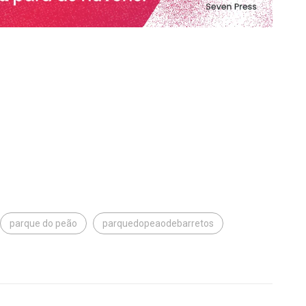
parque do peão
parquedopeaodebarretos