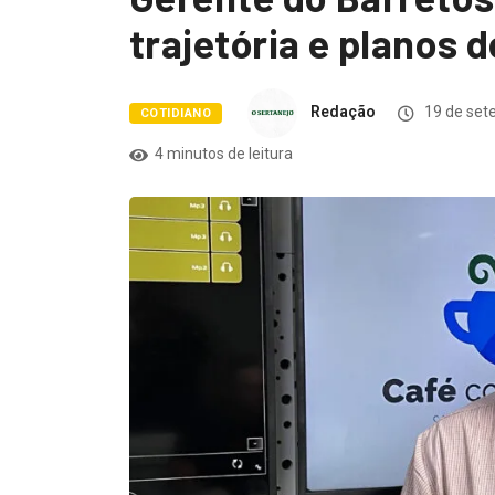
trajetória e planos 
Redação
19 de set
COTIDIANO
4 minutos de leitura