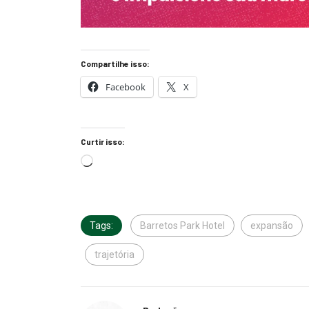
Compartilhe isso:
Facebook
X
Curtir isso:
Tags:
Barretos Park Hotel
expansão
trajetória