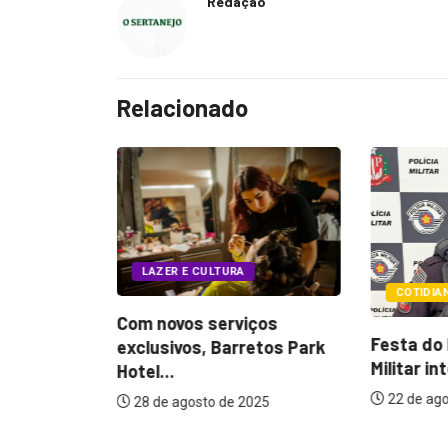
Redação
Relacionado
LAZER E CULTURA
COTIDIA
Com novos serviços
ventos
Festa do 
exclusivos, Barretos Park
oria para
Militar in
Hotel...
22 de ago
28 de agosto de 2025
026