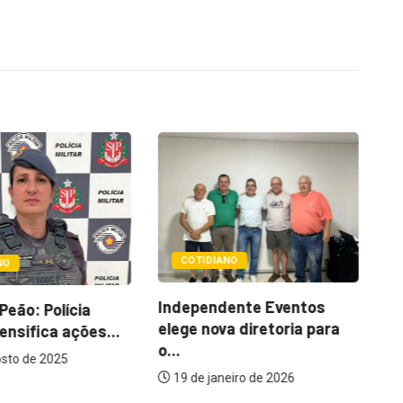
COTIDIANO
NO
Co
Independente Eventos
Peão: Polícia
ex
elege nova diretoria para
tensifica ações...
Ho
o...
sto de 2025
19 de janeiro de 2026