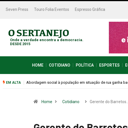
Seven Press
Touro Folia Eventos
Espresso Gráfica
Onde a verdade encontra a democracia.
DESDE 2015
HOME
COTIDIANO
POLÍTICA
ESPORTES
E
Cemitérios terão horário especial e missas no Dia dos Pais
EM ALTA
Home
Cotidiano
Gerente do Barretos
Gerente do Barretos