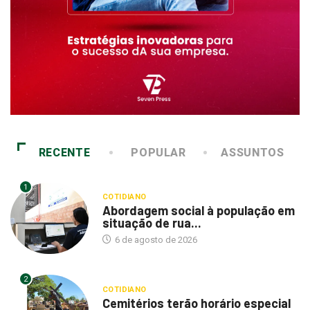
RECENTE
POPULAR
ASSUNTOS
1
COTIDIANO
Abordagem social à população em
situação de rua...
6 de agosto de 2026
2
COTIDIANO
Cemitérios terão horário especial