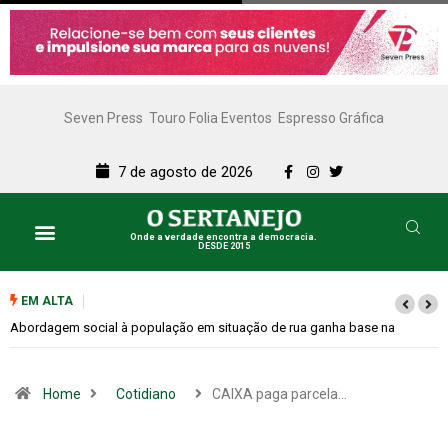
Seven Press
Touro Folia Eventos
Espresso Gráfica
7 de agosto de 2026
Onde a verdade encontra a democracia.
DESDE 2015
EM ALTA
a
Cemitérios terão horário especial e missas no Dia dos Pais
Home
Cotidiano
CAIXA paga parcela…