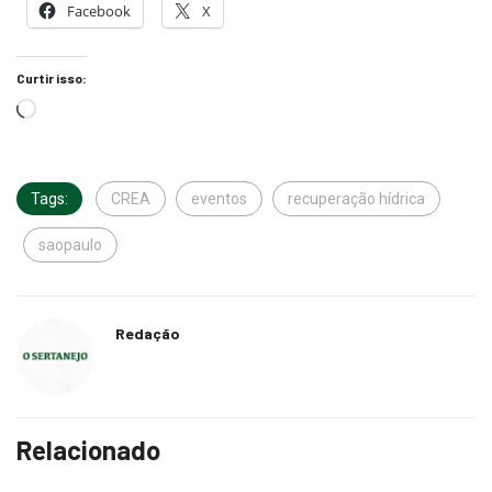
Facebook
X
Curtir isso:
Tags:
CREA
eventos
recuperação hídrica
saopaulo
Redação
Relacionado