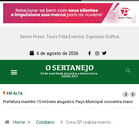
Seven Press
Touro Folia Eventos
Espresso Gráfica
6 de agosto de 2026
Onde a verdade encontra a democracia.
DESDE 2015
Lazer e Cultura
SERTANEJO TV
EM ALTA
Colina promove 1º Fórum de Turismo para discutir desenvolvimento
econômico
Home
Cotidiano
Crea-SP realiza evento…