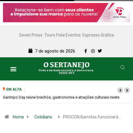
Seven Press
Touro Folia Eventos
Espresso Gráfica
7 de agosto de 2026
Onde a verdade encontra a democracia.
DESDE 2015
EM ALTA
e
Bugonia transforma paranoia e conspiração em um suspense imprevisí
Home
Cotidiano
PROCON Barretos funcionará…