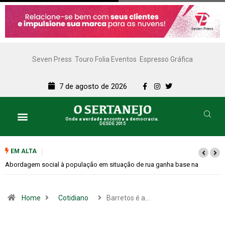
Seven Press
Touro Folia Eventos
Espresso Gráfica
7 de agosto de 2026
Onde a verdade encontra a democracia.
DESDE 2015
EM ALTA
 na
Cemitérios terão horário especial e missas no Dia dos Pais
Home
Cotidiano
Barretos é a…