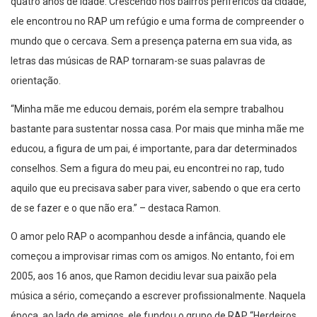
quatro anos de idade. Crescendo nos bairros periféricos da cidade,
ele encontrou no RAP um refúgio e uma forma de compreender o
mundo que o cercava. Sem a presença paterna em sua vida, as
letras das músicas de RAP tornaram-se suas palavras de
orientação.
“Minha mãe me educou demais, porém ela sempre trabalhou
bastante para sustentar nossa casa. Por mais que minha mãe me
educou, a figura de um pai, é importante, para dar determinados
conselhos. Sem a figura do meu pai, eu encontrei no rap, tudo
aquilo que eu precisava saber para viver, sabendo o que era certo
de se fazer e o que não era.” – destaca Ramon.
O amor pelo RAP o acompanhou desde a infância, quando ele
começou a improvisar rimas com os amigos. No entanto, foi em
2005, aos 16 anos, que Ramon decidiu levar sua paixão pela
música a sério, começando a escrever profissionalmente. Naquela
época, ao lado de amigos, ele fundou o grupo de RAP “Herdeiros