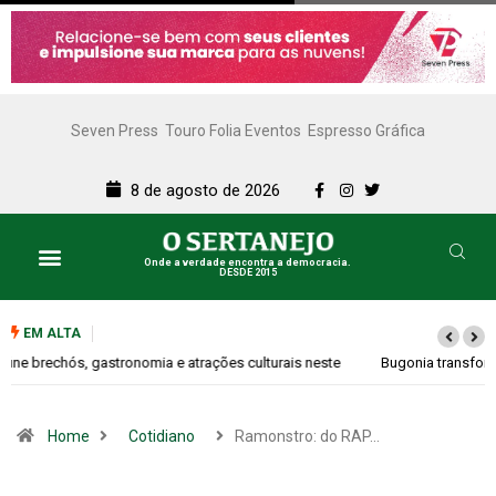
Seven Press
Touro Folia Eventos
Espresso Gráfica
8 de agosto de 2026
Onde a verdade encontra a democracia.
DESDE 2015
EM ALTA
Bugonia transforma paranoia e conspiração em um suspense imprevisível
Home
Cotidiano
Ramonstro: do RAP…