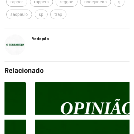
rapper
rappers
reggae
riodejaneiro
rj
saopaulo
sp
trap
Redação
Relacionado