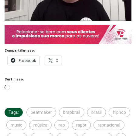
Compartilhe isso:
Facebook
X
Curtir isso:
Tags:
beatmaker
brapbrail
brasil
hiphop
music
música
rap
rapbr
rapnacional