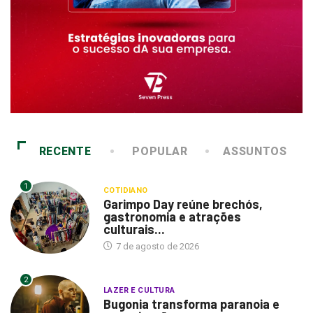
RECENTE
POPULAR
ASSUNTOS
1
COTIDIANO
Garimpo Day reúne brechós,
gastronomia e atrações
culturais...
7 de agosto de 2026
2
LAZER E CULTURA
Bugonia transforma paranoia e