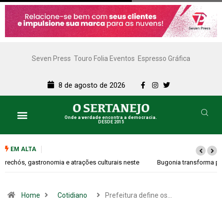
Seven Press
Touro Folia Eventos
Espresso Gráfica
8 de agosto de 2026
Onde a verdade encontra a democracia.
DESDE 2015
EM ALTA
Bugonia transforma paranoia e conspiração em um suspense imprevisível
Home
Cotidiano
Prefeitura define os…