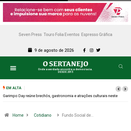
Seven Press
Touro Folia Eventos
Espresso Gráfica
9 de agosto de 2026
Onde a verdade encontra a democracia.
DESDE 2015
EM ALTA
Bugonia transforma paranoia e conspiração em um suspense imprevisív
Home
Cotidiano
Fundo Social de…