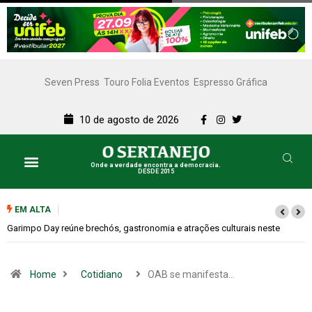
Seven Press
Touro Folia Eventos
Espresso Gráfica
10 de agosto de 2026
Onde a verdade encontra a democracia.
DESDE 2015
EM ALTA
e
Bugonia transforma paranoia e conspiração em um suspense imprevisí
Home
Cotidiano
OAB se manifesta…