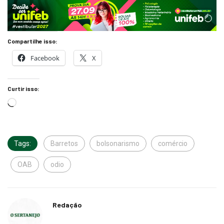
Compartilhe isso:
Facebook
X
Curtir isso:
Tags:
Barretos
bolsonarismo
comércio
OAB
odio
Redação