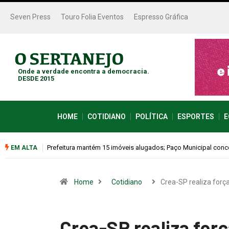
Seven Press
Touro Folia Eventos
Espresso Gráfica
Onde a verdade encontra a democracia.
DESDE 2015
HOME
COTIDIANO
POLÍTICA
ESPORTES
E
Colina promove 1º Fórum de Turismo para discutir desenvol
EM ALTA
Home
Cotidiano
Crea-SP realiza forç
Crea-SP realiza for