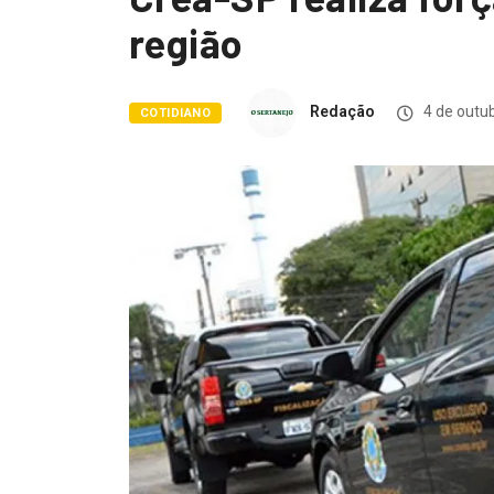
região
Redação
4 de outu
COTIDIANO