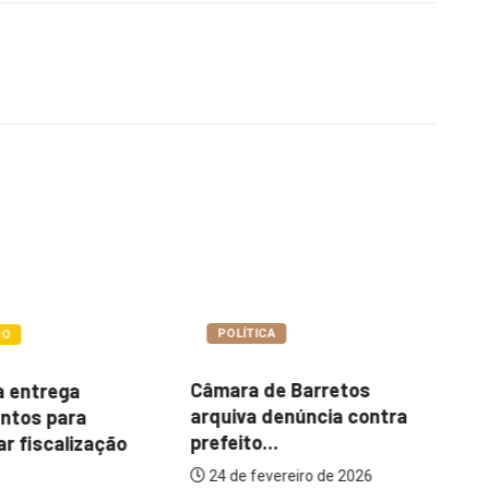
A
COTIDIANO
e Barretos
Vigilância Sanitária recebe
Pr
denúncia contra
veículo para reforçar
e
.
ações...
mo
de
ereiro de 2026
26 de maio de 2026