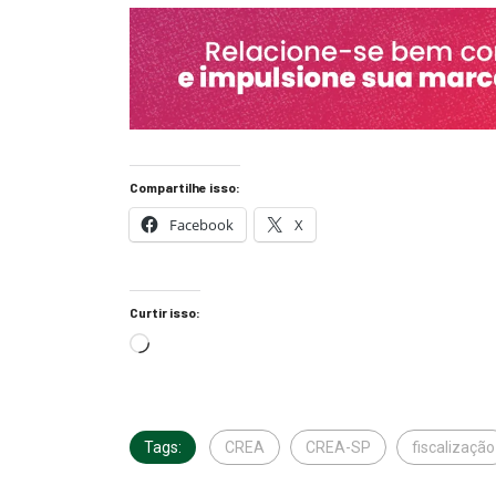
Compartilhe isso:
Facebook
X
Curtir isso:
Tags:
CREA
CREA-SP
fiscalização