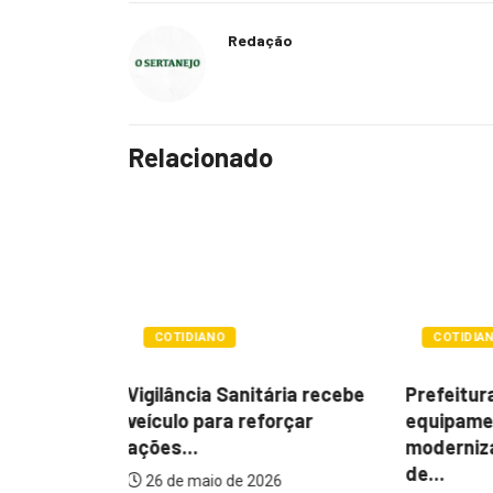
Redação
Relacionado
POLÍTIC
COTIDIANO
Câmara d
ária recebe
Prefeitura entrega
arquiva 
orçar
equipamentos para
prefeito..
modernizar fiscalização
de...
24 de fev
6