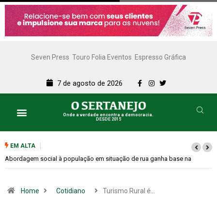
Seven Press
Touro Folia Eventos
Espresso Gráfica
7 de agosto de 2026
Onde a verdade encontra a democracia.
DESDE 2015
Lazer e Cultura
SERTANEJO TV
EM ALTA
base na
Cemitérios terão horário especial e missas no Dia dos Pais
Home
Cotidiano
Turismo Rural é…