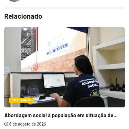
Relacionado
COTIDIANO
Cemitérios terão 
 à população em situação de...
6 de agosto de 202
6